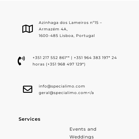
Azinhaga dos Lameiros nº15 –
Armazém 4A,
1600-485 Lisboa, Portugal
+351 217 552 861** | +351 964 383 197* 24
horas (+351 968 497 129*)
info@specialimo.com
geral@specialimo.com
</a
Services
Events and
Weddings