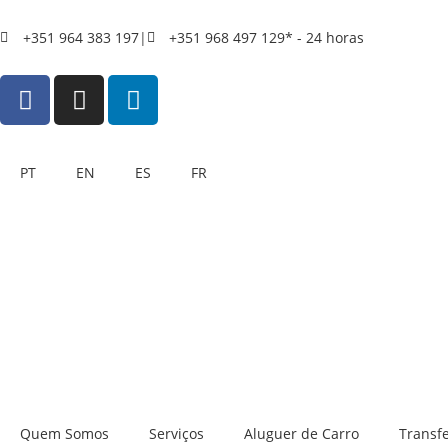
+351 964 383 197
|
+351 968 497 129* - 24 horas
PT
EN
ES
FR
Quem Somos
Serviços
Aluguer de Carro
Transf