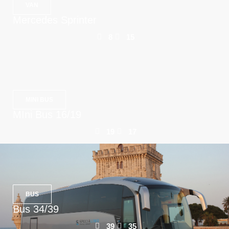
VAN
Mercedes Sprinter
8
15
MINI BUS
MIni Bus 16/19
19
17
BUS
Bus 34/39
39
35