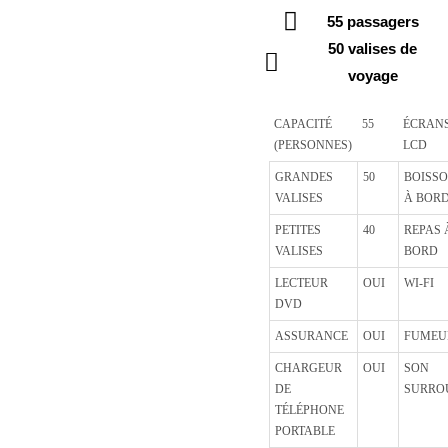
55 passagers
50 valises de
voyage
CAPACITÉ
55
ÉCRAN
(PERSONNES)
LCD
GRANDES
50
BOISS
VALISES
À BOR
PETITES
40
REPAS 
VALISES
BORD
LECTEUR
OUI
WI-FI
DVD
ASSURANCE
OUI
FUMEU
CHARGEUR
OUI
SON
DE
SURRO
TÉLÉPHONE
PORTABLE