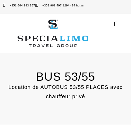
+351 964 383 197
|
+351 968 497 129* - 24 horas
Quem Somos
Location de voiture
BUS 53/55
Location de AUTOBUS 53/55 PLACES avec
chauffeur privé