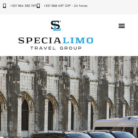
+351 964 383 197
|
+351 968 497 129* - 24 horas