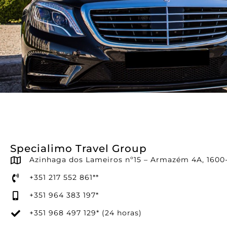
Contacts
Specialimo Travel Group
Azinhaga dos Lameiros nº15 – Armazém 4A, 1600-
+351 217 552 861**
+351 964 383 197*
+351 968 497 129* (24 horas)