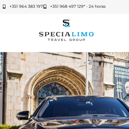
+351 964 383 197
|
+351 968 497 129* - 24 horas