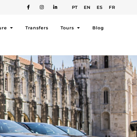
PT
EN
ES
FR
ure
Transfers
Tours
Blog