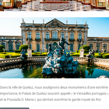
Dans la ville de Queluz,
nous soulignons deux monuments d'une extrême
importance, le Palais
de Queluz souvent appelé « le Versailles portugais »
et la Pousada D. Maria I, qui abritait autrefois la garde royale du Roi.