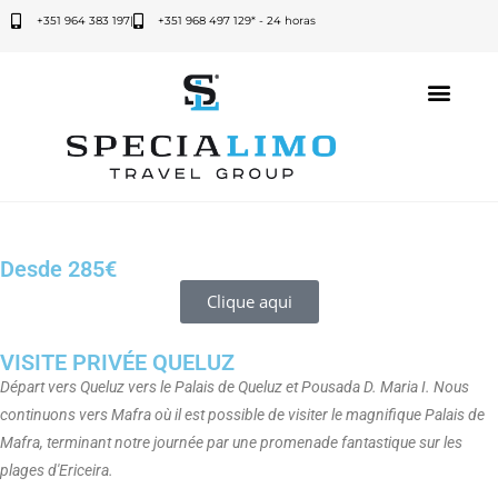
+351 964 383 197
|
+351 968 497 129* - 24 horas
Desde 285€
VISITE PRIVÉE QUELUZ – MAFRA –
ERICEIRA
Clique aqui
Location de voiture, un van ou un minibus pour un tour privé à
VISITE PRIVÉE QUELUZ
Queluz
Départ vers Queluz vers le Palais de Queluz et Pousada D. Maria I. Nous
continuons vers Mafra où il est possible de visiter le magnifique Palais de
Mafra, terminant notre journée par une promenade fantastique sur les
plages d'Ericeira.